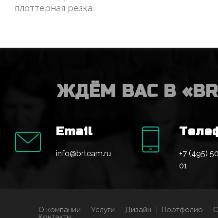
плоттерная резка.
ЖДЁМ ВАС В «B
Email
Теле
info@brteam.ru
+7 (495) 5
01
О компании
Услуги
Дизайн
Портфолио
С
Контакты