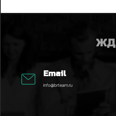
ЖД
Email
info@brteam.ru