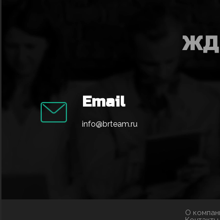
ЖД
Email
info@brteam.ru
О компан