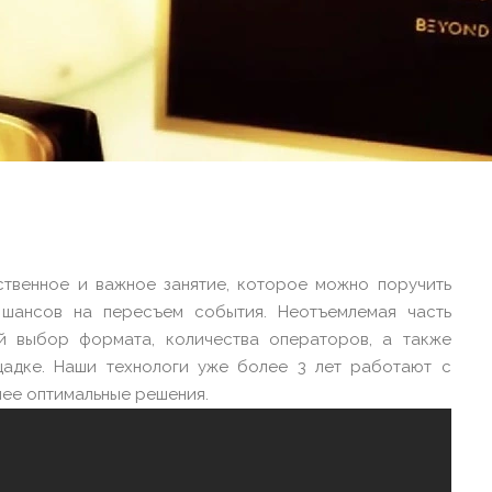
ственное и важное занятие, которое можно поручить
 шансов на пересъем события. Неотъемлемая часть
й выбор формата, количества операторов, а также
ощадке. Наши технологи уже более 3 лет работают с
ее оптимальные решения.