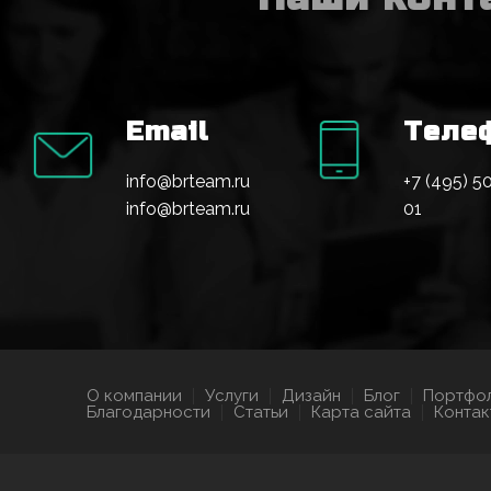
Email
Теле
info@brteam.ru
+7 (495) 5
info@brteam.ru
01
О компании
Услуги
Дизайн
Блог
Портфо
Благодарности
Статьи
Карта сайта
Контак