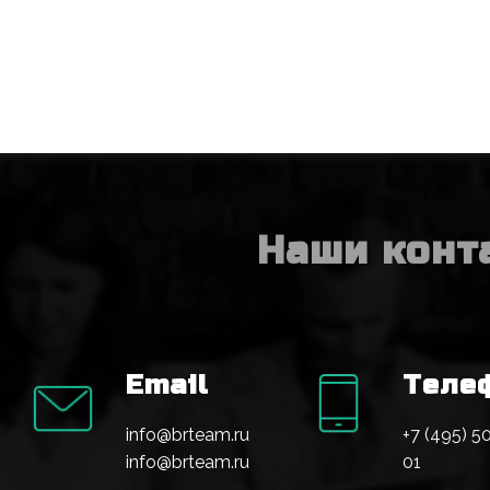
Наши конт
Email
Теле
info@brteam.ru
+7 (495) 5
info@brteam.ru
01