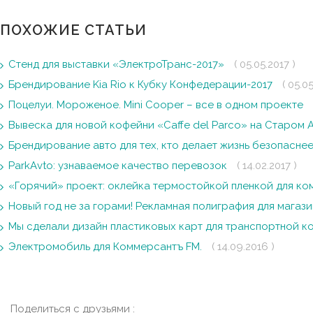
ПОХОЖИЕ СТАТЬИ
Стенд для выставки «ЭлектроТранс-2017»
( 05.05.2017 )
Брендирование Kia Rio к Кубку Конфедерации-2017
( 05.05
Поцелуи. Мороженое. Mini Cooper – все в одном проекте
Вывеска для новой кофейни «Caffe del Parco» на Старом 
Брендирование авто для тех, кто делает жизнь безопасне
ParkAvto: узнаваемое качество перевозок
( 14.02.2017 )
«Горячий» проект: оклейка термостойкой пленкой для к
Новый год не за горами! Рекламная полиграфия для магаз
Мы сделали дизайн пластиковых карт для транспортной 
Электромобиль для Коммерсантъ FM.
( 14.09.2016 )
Поделиться с друзьями :