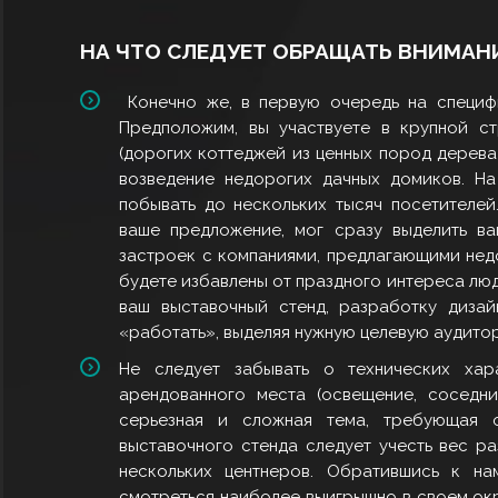
НА ЧТО СЛЕДУЕТ ОБРАЩАТЬ ВНИМАН
Конечно же, в первую очередь на специф
Предположим, вы участвуете в крупной ст
(дорогих коттеджей из ценных пород дерева
возведение недорогих дачных домиков. На
побывать до нескольких тысяч посетителей
ваше предложение, мог сразу выделить ва
застроек с компаниями, предлагающими недор
будете избавлены от праздного интереса лю
ваш выставочный стенд, разработку дизай
«работать», выделяя нужную целевую аудито
Не следует забывать о технических хар
арендованного места (освещение, соседни
серьезная и сложная тема, требующая о
выставочного стенда следует учесть вес р
нескольких центнеров. Обратившись к на
смотреться наиболее выигрышно в своем окр