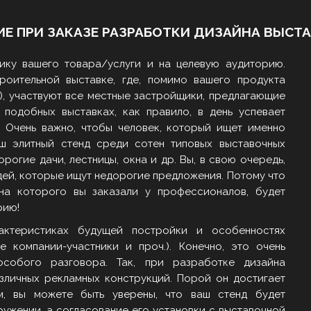
ИЕ ПРИ ЗАКАЗЕ РАЗРАБОТКИ ДИЗАЙНА ВЫСТ
ику вашего товара/услуги и на целевую аудиторию.
роительной выставке, где, помимо вашего продукта
), участвуют все местные застройщики, предлагающие
 подобных выставках, как правило, в день успевает
. Очень важно, чтобы человек, который ищет именно
ш элитный стенд среди сотен типовых выставочных
огие дачи, лестницы, окна и др. Вы, в свою очередь,
дей, которые ищут недорогие предложения. Потому что
на которого вы заказали у профессионалов, будет
рию!
актеристиках будущей постройки и особенностях
е компании-участники и проч.). Конечно, это очень
собого разговора. Так, при разработке дизайна
азличных рекламных конструкций. Порой он достигает
м, вы можете быть уверены, что ваш стенд будет
ужении, а согласование его установки с выставочной