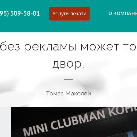
495) 509-58-01
Услуги печати
О КОМПАН
 без рекламы может т
двор.
Томас Маколей