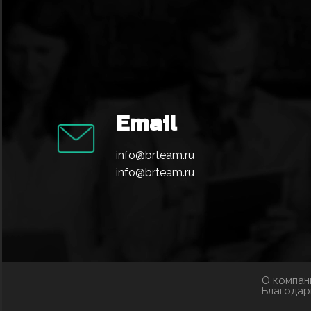
Email
info@brteam.ru
info@brteam.ru
О компан
Благодар